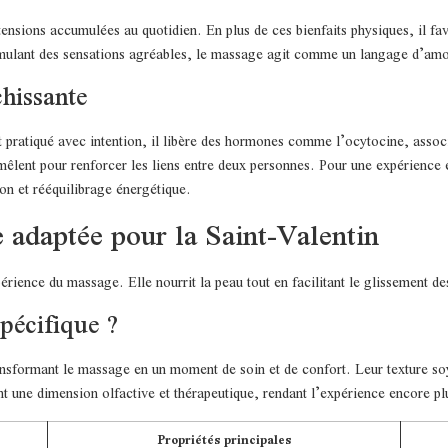
ensions accumulées au quotidien. En plus de ces bienfaits physiques, il fa
timulant des sensations agréables, le massage agit comme un langage d’amo
chissante
st pratiqué avec intention, il libère des hormones comme l’ocytocine, associ
 mêlent pour renforcer les liens entre deux personnes. Pour une expérience
ion et rééquilibrage énergétique.
 adaptée pour la Saint-Valentin
périence du massage. Elle nourrit la peau tout en facilitant le glissement d
pécifique ?
ansformant le massage en un moment de soin et de confort. Leur texture soye
tent une dimension olfactive et thérapeutique, rendant l’expérience encore p
Propriétés principales